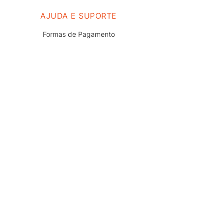
AJUDA E SUPORTE
Formas de Pagamento
Prazo e Entrega
Troca e Devolução
Nossas Lojas
Fale Conosco
Políticas de Privacidade
Termos de uso do Site
Trabalhe Conosco
REDES SOCIAIS