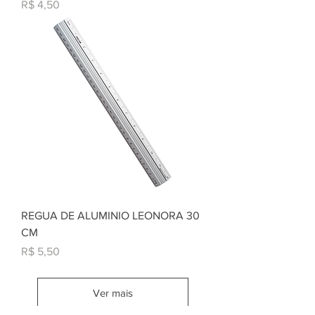
Preço
R$ 4,50
REGUA DE ALUMINIO LEONORA 30
CM
Preço
R$ 5,50
Ver mais