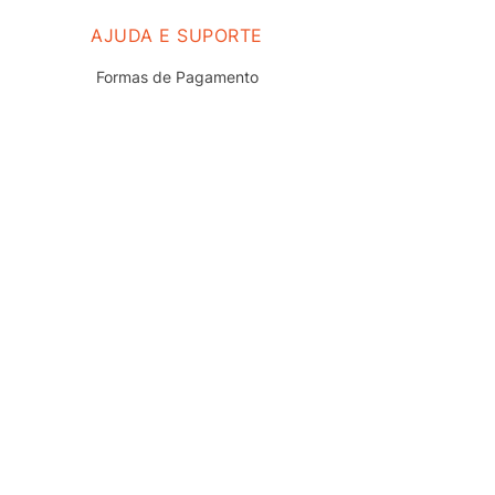
AJUDA E SUPORTE
Formas de Pagamento
Prazo e Entrega
Troca e Devolução
Nossas Lojas
Fale Conosco
Políticas de Privacidade
Termos de uso do Site
Trabalhe Conosco
REDES SOCIAIS