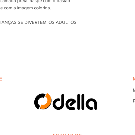
a camada preta. Raspe com o bastão
 e com a imagem colorida.
RIANÇAS SE DIVERTEM, OS ADULTOS
E