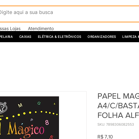
ssas Lojas
Atendimento
PELARIA
CAIXAS
ELÉTRICA & ELETRÔNICOS
ORGANIZADORES
LIMPEZA 
PAPEL MA
A4/C/BAST
FOLHA AL
SKU: 7898306082553
Preço
R$ 7,10