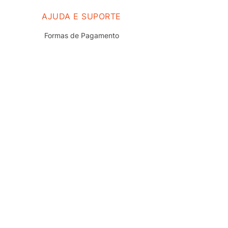
AJUDA E SUPORTE
Formas de Pagamento
Prazo e Entrega
Troca e Devolução
Nossas Lojas
Fale Conosco
Políticas de Privacidade
Termos de uso do Site
Trabalhe Conosco
REDES SOCIAIS