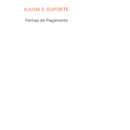
AJUDA E SUPORTE
Formas de Pagamento
Prazo e Entrega
Troca e Devolução
Nossas Lojas
Fale Conosco
Políticas de Privacidade
Termos de uso do Site
Trabalhe Conosco
REDES SOCIAIS