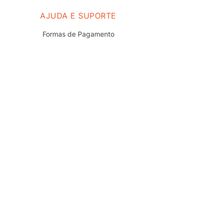
AJUDA E SUPORTE
Formas de Pagamento
Prazo e Entrega
Troca e Devolução
Nossas Lojas
Fale Conosco
Políticas de Privacidade
Termos de uso do Site
Trabalhe Conosco
REDES SOCIAIS