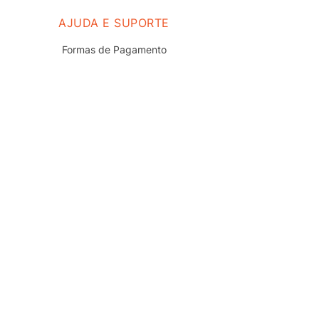
AJUDA E SUPORTE
Formas de Pagamento
Prazo e Entrega
Troca e Devolução
Nossas Lojas
Fale Conosco
Políticas de Privacidade
Termos de uso do Site
Trabalhe Conosco
REDES SOCIAIS