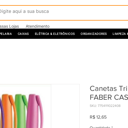
ssas Lojas
Atendimento
PELARIA
CAIXAS
ELÉTRICA & ELETRÔNICOS
ORGANIZADORES
LIMPEZA 
Canetas Tri
FABER CAS
SKU: 7754111022408
Preço
R$ 12,65
Quantidade
*