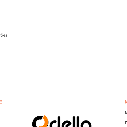
rões.
E