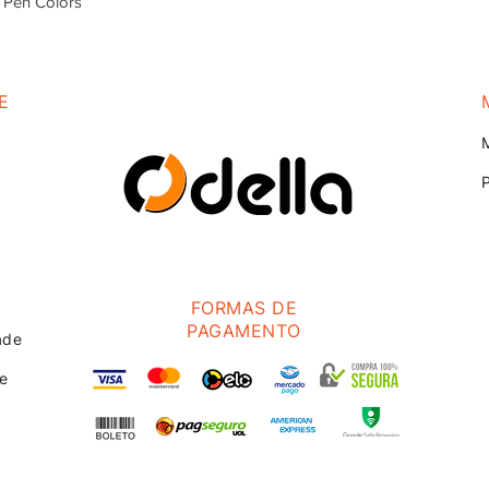
 Pen Colors
E
FORMAS DE
PAGAMENTO
ade
te