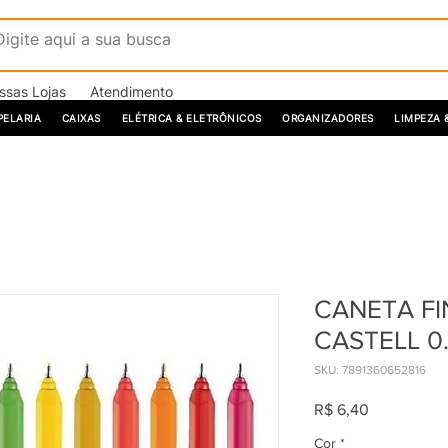
ssas Lojas
Atendimento
PELARIA
CAIXAS
ELÉTRICA & ELETRÔNICOS
ORGANIZADORES
LIMPEZA 
CANETA FI
CASTELL 0
SKU: 7891360652816
Preço
R$ 6,40
Cor
*