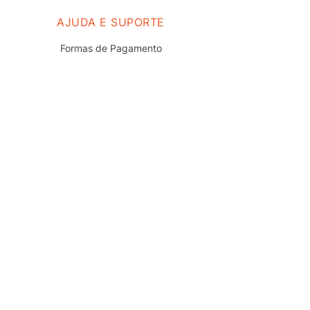
AJUDA E SUPORTE
Formas de Pagamento
Prazo e Entrega
Troca e Devolução
Nossas Lojas
Fale Conosco
Políticas de Privacidade
Termos de uso do Site
Trabalhe Conosco
REDES SOCIAIS