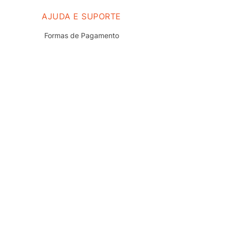
AJUDA E SUPORTE
Formas de Pagamento
Prazo e Entrega
Troca e Devolução
Nossas Lojas
Fale Conosco
Políticas de Privacidade
Termos de uso do Site
Trabalhe Conosco
REDES SOCIAIS