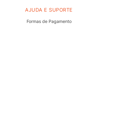
AJUDA E SUPORTE
Formas de Pagamento
Prazo e Entrega
Troca e Devolução
Nossas Lojas
Fale Conosco
Políticas de Privacidade
Termos de uso do Site
Trabalhe Conosco
REDES SOCIAIS