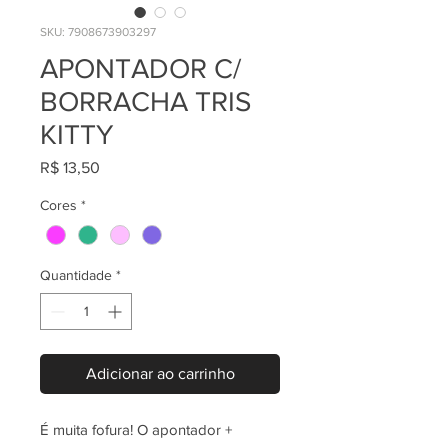
SKU: 7908673903297
APONTADOR C/
BORRACHA TRIS
KITTY
Preço
R$ 13,50
Cores
*
Quantidade
*
Adicionar ao carrinho
É muita fofura! O apontador +