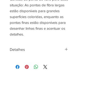
situação: As pontas de fibra largas
estão disponíveis para grandes
superfícies coloridas, enquanto as
pontas finas estão disponíveis para
desenhar linhas finas e acentuar os
detalhes.
Detalhes
As canetinhas hidrográficas Faber-
Castell da linha Jumbo estimulam a
criatividade das crianças com a
formulação exclusiva de corantes de
alta qualidade com cores mais vivas
As canetinhas tem formato triangular
ergonômico, ideal para mãozinhas
pequenas
Sua ponta é super-resistente, a tinta é
lavável e o produto é atóxico