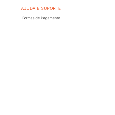
AJUDA E SUPORTE
Formas de Pagamento
Prazo e Entrega
Troca e Devolução
Nossas Lojas
Fale Conosco
Políticas de Privacidade
Termos de uso do Site
Trabalhe Conosco
REDES SOCIAIS