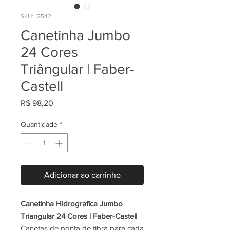
SKU: 12542
Canetinha Jumbo
24 Cores
Triângular | Faber-
Castell
Preço
R$ 98,20
Quantidade
*
Adicionar ao carrinho
Canetinha Hidrografica Jumbo
Triangular 24 Cores | Faber-Castell
Canetas de ponta de fibra para cada