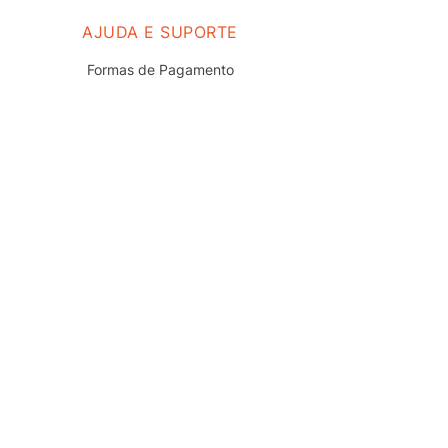
AJUDA E SUPORTE
Formas de Pagamento
Prazo e Entrega
Troca e Devolução
Nossas Lojas
Fale Conosco
Políticas de Privacidade
Termos de uso do Site
Trabalhe Conosco
REDES SOCIAIS